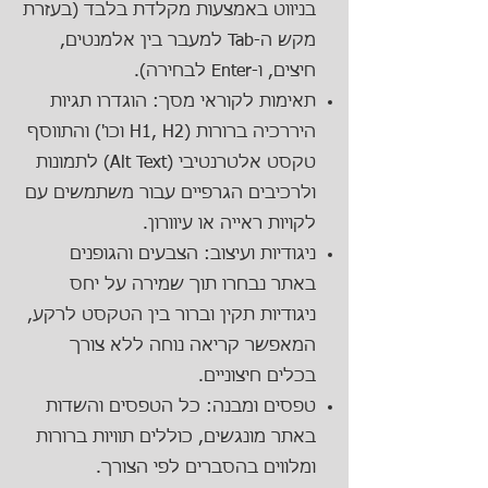
בניווט באמצעות מקלדת בלבד (בעזרת
מקש ה-Tab למעבר בין אלמנטים,
חיצים, ו-Enter לבחירה).
תאימות לקוראי מסך: הוגדרו תגיות
היררכיה ברורות (H1, H2 וכו') והתווסף
טקסט אלטרנטיבי (Alt Text) לתמונות
ולרכיבים הגרפיים עבור משתמשים עם
לקויות ראייה או עיוורון.
ניגודיות ועיצוב: הצבעים והגופנים
באתר נבחרו תוך שמירה על יחס
ניגודיות תקין וברור בין הטקסט לרקע,
המאפשר קריאה נוחה ללא צורך
בכלים חיצוניים.
טפסים ומבנה: כל הטפסים והשדות
באתר מונגשים, כוללים תוויות ברורות
ומלווים בהסברים לפי הצורך.