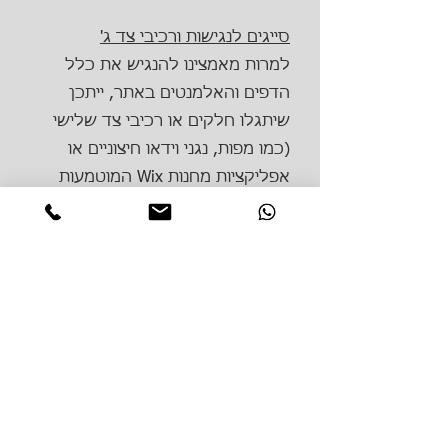
סייגים לנגישות ורכיבי צד ג'
למרות מאמצינו להנגיש את כלל
הדפים והאלמנטים באתר, ייתכן
שיתגלו חלקים או רכיבי צד שלישי
(כמו מפות, נגני וידאו חיצוניים או
אפליקציות מחנות Wix המוטמעות
באתר) אשר טרם הונגשו במלואם או
שאינם בשליטתנו המלאה. אנו
ממשיכים לפעול כל העת לשיפור
הנגישות באתר כחלק מחויבותנו לקהל
המשתמשים.
פרטי יצירת קשר בנושא נגישות
אם נתקלתם בקושי בגלישה באתר,
מצאתם תקלה, או אם יש לכם שאלות