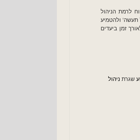
"הכל שגרתי, תקין ויציב!" זו התשובה שכל בעל תפקיד בכל ארגון היה רוצה לדווח לרמת הניהול 
מעליו. אבל, שיגרה לא נולדת יש מאין. צריך לבנות אותה, לקבוע לה כללי 'עשה' ו'אל תעשה' ולהטמיע 
אותה בתרבות הארגונית מרמת פס הייצור ועד למנכ"ל. רק כך ארגון יכול לעמוד לאורך זמן ביעדים 
 
שגרת
 ניהול 