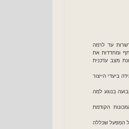
ישיבות בוקר יומיות קצרות עם אג'נדה קבועה המתחילות מרמת השטח ומשורשרות עד לרמה 
הניהולית הבכירה, מייצרות מבנה יציב של צוותים עם מטרות ברורות לכל משתתף ומחדדות את 
היעדים של המפעל. זאת ועוד, כל רמה ניהולית פועלת ומתפקדת על בסיס תמונת מצב עדכנית 
בתפקידי בעבר כמנהל מפעל בתחום הטואלטיקה נדרשתי להביא את הצוותים לעמידה ביעדי הייצור 
– ישיבה קצרה ממוקדת, עניינית בעלת אג'נדה קבועה בנוגע למה 
 – כאן טופלו נושאים שעלו ונותרו פתוחים בישיבת צוותי המכונות  הקודמת 
 – על בסיס סיכומי שתי ישיבות הבוקר נערכה ישיבה יומית  ברמת מנהל המפעל שכללה 