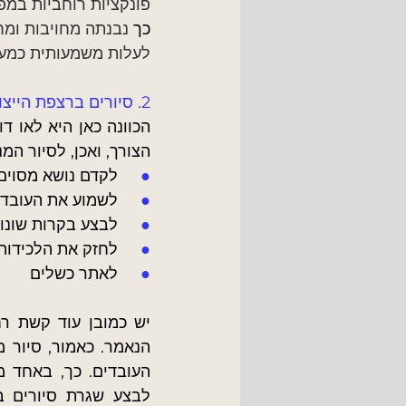
פונקציות רוחביות במפע
כך 
נבנתה מחויבות ומח
לעלות משמעותית כמעט
2. סיורים ברצפת הייצור
הצורך, ואכן, לסיור המ
●     
לקדם נושא מסוים 
●     
לשמוע את העובדים
●     
לבצע בקרות שונו
●     
לחזק את הלכידות
●     
לאתר כשלים
יש כמובן עוד קשת ר
העובדים. כך, באחד מ