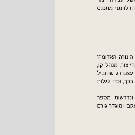
ראשית יש לקבוע מראש מה יהיו הטריגרים שמפעילים את צוות פתרון הבעיות. למשל, עצירת ייצור 
של מעל שעתיים או מעל אחוז מסוים של נפולת (פסולים) שיש בתהליך. הצוות הרלוונטי מתכנס 
 פעמים. ה'נורה האדומה' 
נדלקה וצוות פתרון הבעיות התכנס. במקרה הספציפי הזה הצוות כלל את: מנהל הייצור, מנהל קו, 
טכנולוג, אחראי תהליך, מנהל אחזקה עם ראש צוות במכונה. הם נעזרו  בתרשים עצם דג שהוביל 
לנקיטה בפעולות שלדעת אנשי הצוות  הן אלה שגורמות לתקלה. הצוות לא הסתפק בכך, וכדי לגלות 
חשוב להציף! במקרים רבים לא מגיעים לתוצאה הרצויה בפעם הראשונה, ונדרשות מספר 
אינטראקציות כדי להעמיק, להגיע ולטפל בשורש הבעיה. ביצוע פתרון בעיות באופן עקבי ומוגדר גורם 