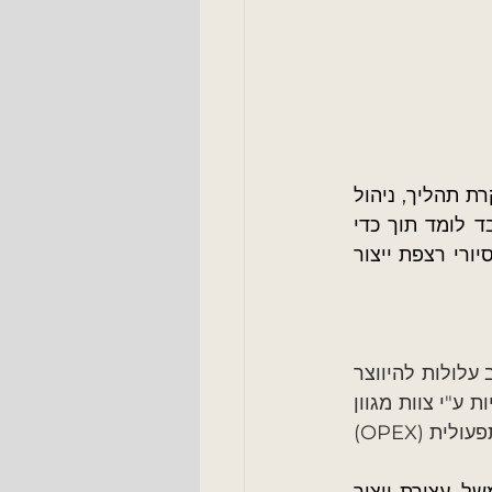
השאלות יכולות להיות שאלות מיקוד בתחומים שונים כמו בטיחות, איכות, ייצור, בקרת תהליך, ניהול 
בעובד ולמיקוד בידע שלו העובד לומד תוך כדי 
 קשר הרבה יותר קרוב בין המנהל לעובד. ולסיום ברצוני להדגיש – סיורי רצפת ייצור 
הנחת היסוד היא שבכל תהליך שיתבצע, גם אם תוכנן באופן מיטבי, תמיד ובכל שלב עלולות להיווצר 
בעיות, כשלים, תקלות ו"בלתי צפויים". משום כך, נכון יהיה לבנות מנגנון לפתרון בעיות ע"י צוות מגוון 
הכולל: אנשי יצור, תהליך, אחזקה וטכנולוגיה. מנגנון זה הינו חלק מתרבות מצוינות תפעולית (OPEX) 